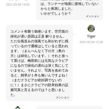
は、ランナーが地面に接地していない
2021.05.06 14:50
からと推測しました。
いかがでしょうか？
メンション
コメント有難う御座います。茫茫面の
緑化が遅い原因は正直 解りません。
Tiger
ただ台風並みの強風でも剥がれずに残
2021.05.06 15:28
っているので通根はしていると思われ
ます。（まんべんなく下の方（奥の
方）は緑化しています。）それと放っ
て置けば、梅雨前には元気なクラピア
になるので緑化の遅れは深く気にして
いません。それより、写真を改めてみ
ると、雑草が１本も無いんですよね！
（まだクラピアが絶好調でないの
に！）まさにクラピアの防草効果の証
拠写真と言えるのでは？と思いまし
た。
メンション