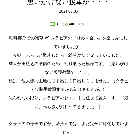
思いがけない援軍が・・・
2021.05.05
3
400
0
畦畔部分での雑草 VS クラピアの『せめぎ合い』を楽しみにし
ていましたが、
今朝、ふらっと散歩したら、雑草がなくなっていました。
隣人が田植えの準備のため、刈り取った模様です。（思いがけ
ない援護射撃でした。）
私は、他人様の土地には手出しも口出しもしません。（クラピ
アは勝手放題するかも知れませんが…）
叱られない限り、クラピアの赴くままに任せて置きます。（最
近、私も腹が据わってきました。）
クラピアの様子ですが、茫茫面では、まだ完全に緑化していま
せん。