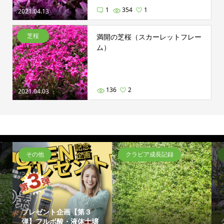
1
354
1
2021.04.13
芝桜
満開の芝桜（スカーレットフレー
ム）
136
2
2021.04.03
その他
クラピア成長記録
プレゼント企画【第３
弾】フルボ酸・液体土壌