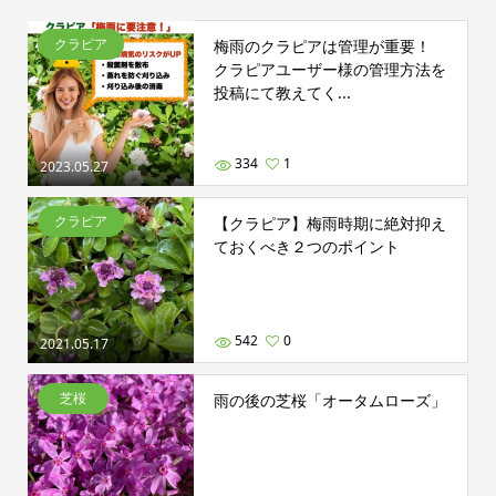
クラピア
梅雨のクラピアは管理が重要！
クラピアユーザー様の管理方法を
投稿にて教えてく...
334
1
2023.05.27
クラピア
【クラピア】梅雨時期に絶対抑え
ておくべき２つのポイント
542
0
2021.05.17
芝桜
雨の後の芝桜「オータムローズ」