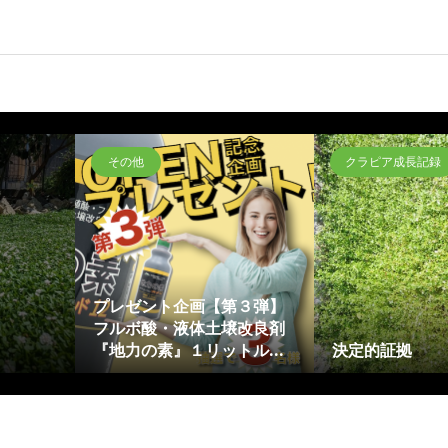
その他
クラピア成長記録
プレゼント企画【第３弾】
フルボ酸・液体土壌改良剤
『地力の素』１リットル...
決定的証拠