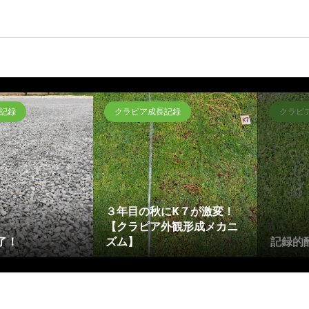
記録
クラピア成長記録
クラピ
３年目の秋にK７が激変！
【クラピア外観形成メカニ
了！
ズム】
記録的