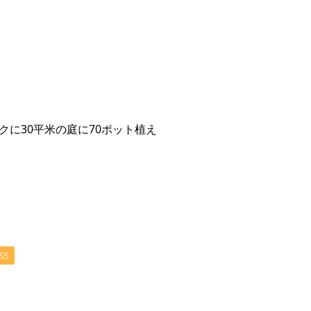
に30平米の庭に70ポット植え
SS