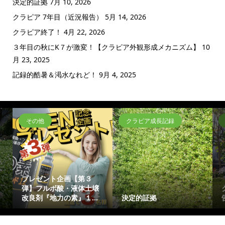
決定的証拠
7月 10, 2026
クラピア 7年目（近況報告）
5月 14, 2026
クラピア終了！
4月 22, 2026
３年目の秋にK７が激変！【クラピア外観形成メカニズム】
10
月 23, 2025
記録的酷暑＆渇水なれど！
9月 4, 2025
その他
クラピア成長記録
プレゼント企画【第３
弾】フルボ酸・液体土壌
改良剤『地力の素』１...
決定的証拠