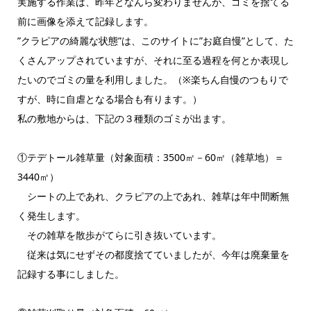
実施する作業は、昨年となんら変わりませんが、ゴミを捨てる
前に画像を添えて記録します。
”クラピアの綺麗な状態”は、このサイトに”お庭自慢”として、た
くさんアップされていますが、それに至る過程を何とか表現し
たいのでゴミの量を利用しました。（※楽ちん自慢のつもりで
すが、時に自虐となる場合も有ります。）
私の敷地からは、下記の３種類のゴミが出ます。
①テデトール雑草量（対象面積：3500㎡－60㎡（雑草地）＝
3440㎡）
シートの上であれ、クラピアの上であれ、雑草は年中間断無
く発生します。
その雑草を散歩がてらに引き抜いています。
従来は気にせずその都度捨てていましたが、今年は廃棄量を
記録する事にしました。