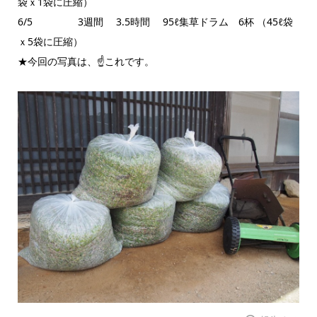
袋ｘ1袋に圧縮）
6/5 3週間 3.5時間 95ℓ集草ドラム 6杯 （45ℓ袋
ｘ5袋に圧縮）
★今回の写真は、☝これです。