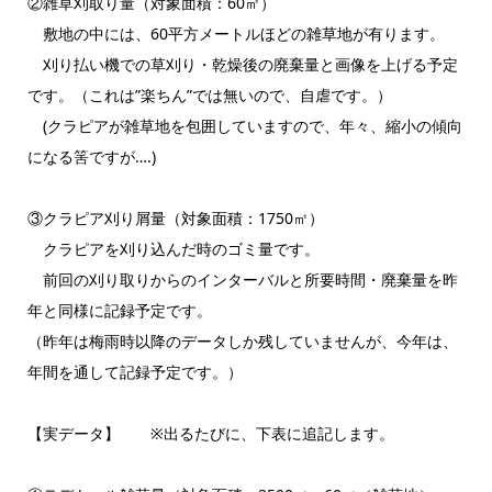
②雑草刈取り量（対象面積：60㎡）
敷地の中には、60平方メートルほどの雑草地が有ります。
刈り払い機での草刈り・乾燥後の廃棄量と画像を上げる予定
です。（これは”楽ちん”では無いので、自虐です。）
(クラピアが雑草地を包囲していますので、年々、縮小の傾向
になる筈ですが….)
③クラピア刈り屑量（対象面積：1750㎡）
クラピアを刈り込んだ時のゴミ量です。
前回の刈り取りからのインターバルと所要時間・廃棄量を昨
年と同様に記録予定です。
（昨年は梅雨時以降のデータしか残していませんが、今年は、
年間を通して記録予定です。）
【実データ】 ※出るたびに、下表に追記します。