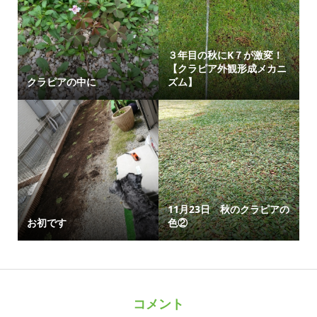
３年目の秋にK７が激変！
【クラピア外観形成メカニ
クラピアの中に
ズム】
11月23日 秋のクラピアの
お初です
色②
コメント