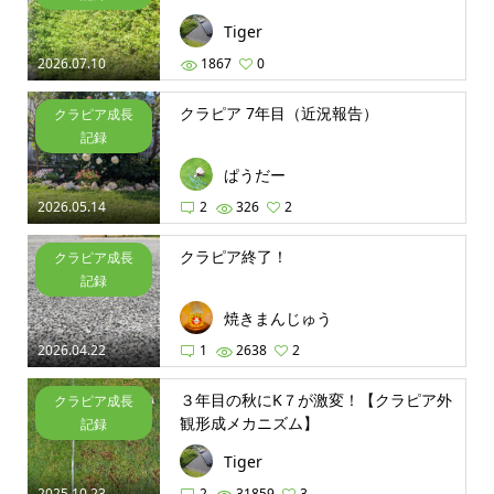
Tiger
2026.07.10
1867
0
クラピア 7年目（近況報告）
クラピア成長
記録
ぱうだー
2026.05.14
2
326
2
クラピア終了！
クラピア成長
記録
焼きまんじゅう
2026.04.22
1
2638
2
３年目の秋にK７が激変！【クラピア外
クラピア成長
観形成メカニズム】
記録
Tiger
2025.10.23
2
31859
3