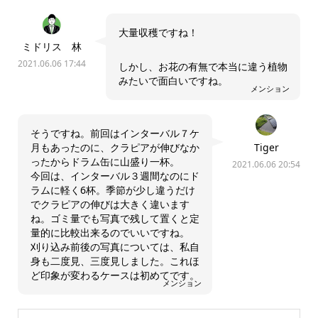
大量収穫ですね！
ミドリス 林
2021.06.06 17:44
しかし、お花の有無で本当に違う植物
みたいで面白いですね。
メンション
そうですね。前回はインターバル７ケ
月もあったのに、クラピアが伸びなか
Tiger
ったからドラム缶に山盛り一杯。
2021.06.06 20:54
今回は、インターバル３週間なのにド
ラムに軽く6杯。季節が少し違うだけ
でクラピアの伸びは大きく違います
ね。ゴミ量でも写真で残して置くと定
量的に比較出来るのでいいですね。
刈り込み前後の写真については、私自
身も二度見、三度見しました。これほ
ど印象が変わるケースは初めてです。
メンション