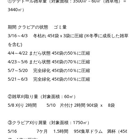
①テデトール雑草量（対象面積：3500㎡－60㎡（雑草地）＝
3440㎡）
期間 クラピアの状態 ゴミ量
3/16～4/3 冬枯れ 45ℓ袋ｘ3袋に圧縮 (※冬季に成長した雑草
を含む)
4/4～4/22 まだら状態 45ℓ袋の50％に圧縮
4/23～5/6 まだら状態 45ℓ袋の70％に圧縮
5/7～5/20 完全緑化 45ℓ袋の10％に圧縮
5/21～6/3 完全緑化 45ℓ袋の10％に圧縮
②雑草刈取り量（対象面積：60㎡）
5/8 刈り 2時間 5/10 片付け 2時間 90ℓ袋 ｘ 8袋
③クラピア刈り屑量（対象面積：1750㎡）
5/16 7ケ月 1.5時間 95ℓ集草ドラム 満杯（45ℓ