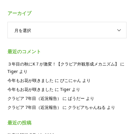
アーカイブ
月を選択
最近のコメント
３年目の秋にK７が激変！【クラピア外観形成メカニズム】
に
Tiger
より
今年もお花が咲きました
に
ぴこにゃん
より
今年もお花が咲きました
に
Tiger
より
クラピア 7年目（近況報告）
に
ぱうだー
より
クラピア 7年目（近況報告）
に
クラピアちゃんねる
より
最近の投稿