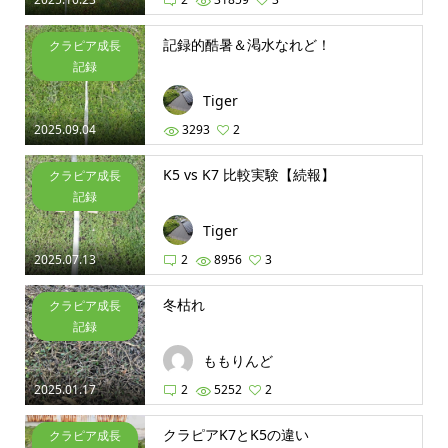
記録的酷暑＆渇水なれど！
クラピア成長
記録
Tiger
2025.09.04
3293
2
K5 vs K7 比較実験【続報】
クラピア成長
記録
Tiger
2025.07.13
2
8956
3
冬枯れ
クラピア成長
記録
ももりんど
2025.01.17
2
5252
2
クラピアK7とK5の違い
クラピア成長