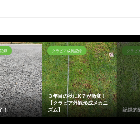
記録
クラピア成長記録
クラピ
３年目の秋にK７が激変！
【クラピア外観形成メカニ
了！
ズム】
記録的