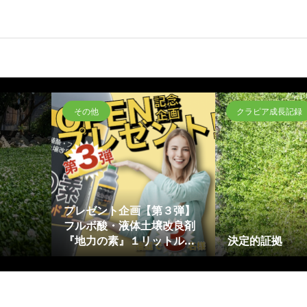
その他
クラピア成長記録
プレゼント企画【第３弾】
フルボ酸・液体土壌改良剤
『地力の素』１リットル...
決定的証拠