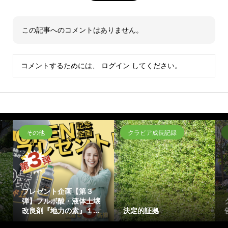
この記事へのコメントはありません。
コメントするためには、
ログイン
してください。
その他
クラピア成長記録
プレゼント企画【第３
弾】フルボ酸・液体土壌
改良剤『地力の素』１...
決定的証拠