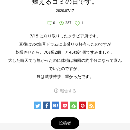
燃えるゴミの日です。
2020.07.17
0
287
1
7/15 に刈り取りしたクラピア屑です。
直後は95ℓ集草ドラムに山盛り６杯有ったのですが
乾燥させたら、70ℓ袋2個 と45ℓ袋1個ですみました。
大した晴天でも無かったのに体積は前回の約半分になって喜ん
でいたのですが、
袋は滅茶苦茶、重かったです。
報告する
投稿者