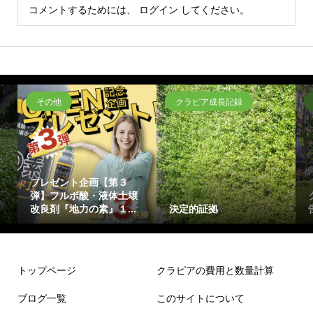
コメントするためには、
ログイン
してください。
その他
クラピア成長記録
プレゼント企画【第３
弾】フルボ酸・液体土壌
改良剤『地力の素』１...
決定的証拠
トップページ
クラピアの費用と数量計算
ブログ一覧
このサイトについて