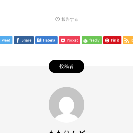
報告する
Tweet
Share
Hatena
Pocket
feedly
Pin it
R
投稿者