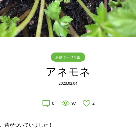
お庭づくり全般
アネモネ
2023.02.04
0
97
2
、蕾がついていました！