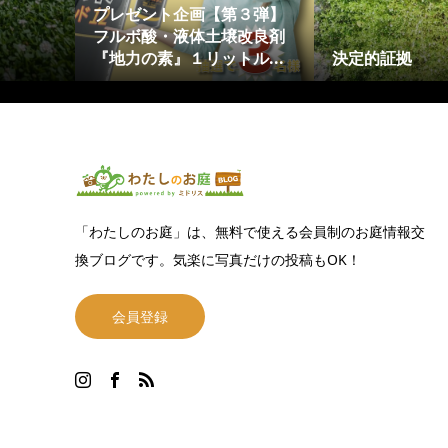
プレゼント企画【第３弾】
フルボ酸・液体土壌改良剤
『地力の素』１リットル...
決定的証拠
「わたしのお庭」は、無料で使える会員制のお庭情報交
換ブログです。気楽に写真だけの投稿もOK！
会員登録