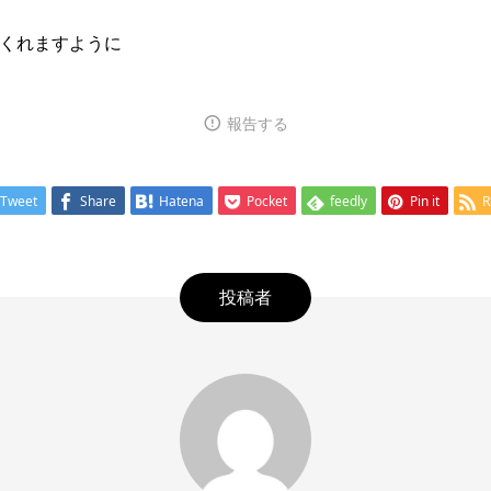
くれますように
報告する
Tweet
Share
Hatena
Pocket
feedly
Pin it
R
投稿者