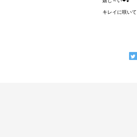
嬉し～い❤💕
キレイに咲いて