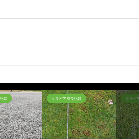
記録
クラピア成長記録
クラピ