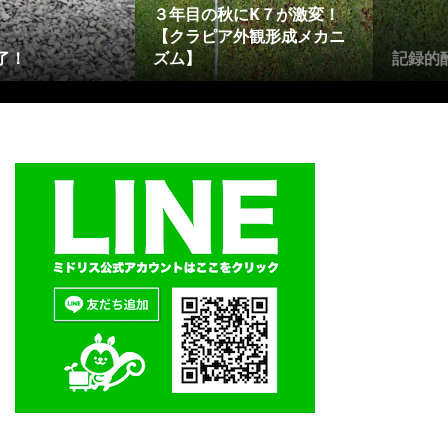
３年目の秋にK７が激変！
【クラピア外観形成メカニ
了！
ズム】
記録的