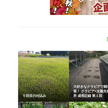
大好きなクラピアで雑
策！ クラピア×太陽光
５回目の刈込み
所 成長記録 第１回