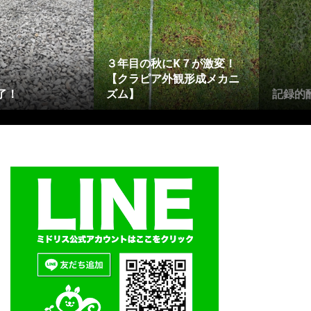
３年目の秋にK７が激変！
【クラピア外観形成メカニ
了！
ズム】
記録的