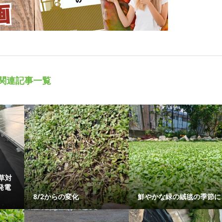
関連記事一覧
草対
発電
8/2からの変化
鮮やかな緑の絨毯の季節に