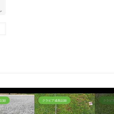
ン
記録
クラピア成長記録
クラピ