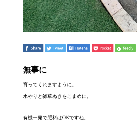
Share
Tweet
Hatena
Pocket
feedly
無事に
育ってくれますように。
水やりと雑草ぬきをこまめに。
有機一発で肥料はOKですね。