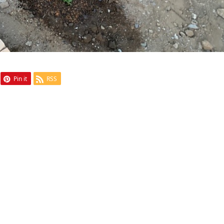
Pin it
RSS