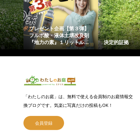
プレゼント企画【第３弾】
フルボ酸・液体土壌改良剤
『地力の素』１リットル...
決定的証拠
「わたしのお庭」は、無料で使える会員制のお庭情報交
換ブログです。気楽に写真だけの投稿もOK！
会員登録