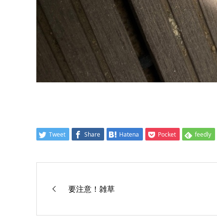
Tweet
Share
Hatena
Pocket
feedly
要注意！雑草