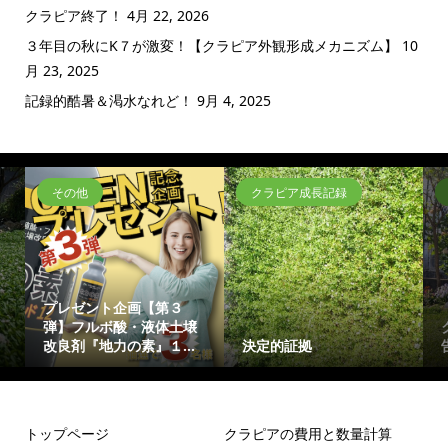
クラピア終了！
4月 22, 2026
３年目の秋にK７が激変！【クラピア外観形成メカニズム】
10
月 23, 2025
記録的酷暑＆渇水なれど！
9月 4, 2025
その他
クラピア成長記録
プレゼント企画【第３
弾】フルボ酸・液体土壌
改良剤『地力の素』１...
決定的証拠
トップページ
クラピアの費用と数量計算