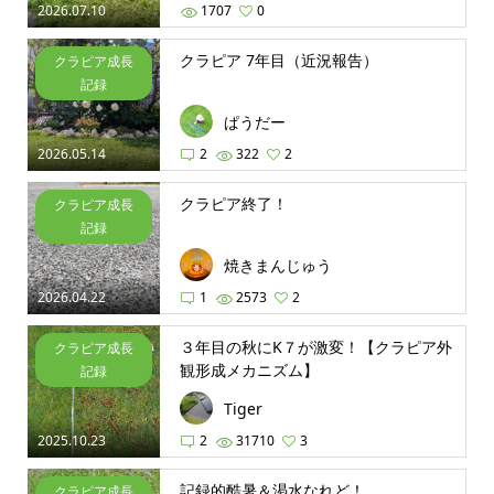
2026.07.10
1707
0
クラピア 7年目（近況報告）
クラピア成長
記録
ぱうだー
2026.05.14
2
322
2
クラピア終了！
クラピア成長
記録
焼きまんじゅう
2026.04.22
1
2573
2
３年目の秋にK７が激変！【クラピア外
クラピア成長
観形成メカニズム】
記録
Tiger
2025.10.23
2
31710
3
記録的酷暑＆渇水なれど！
クラピア成長