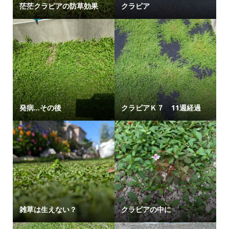
茫茫クラピアの防草効果
クラピア
発病…その後
クラピアＫ７ 11週経過
雑草は生えない？
クラピアの中に