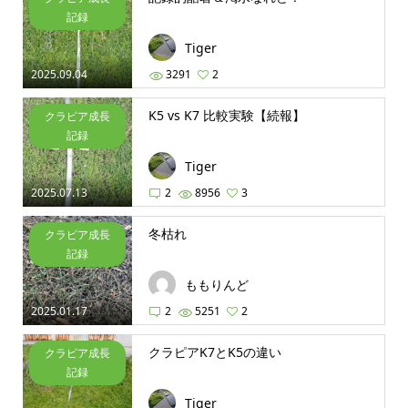
記録
Tiger
2025.09.04
3291
2
K5 vs K7 比較実験【続報】
クラピア成長
記録
Tiger
2025.07.13
2
8956
3
冬枯れ
クラピア成長
記録
ももりんど
2025.01.17
2
5251
2
クラピアK7とK5の違い
クラピア成長
記録
Tiger