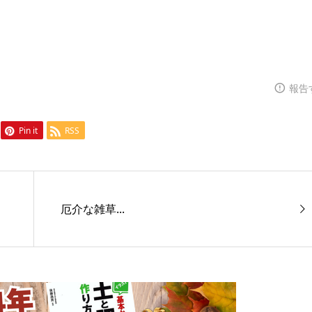
報告
Pin it
RSS
厄介な雑草...