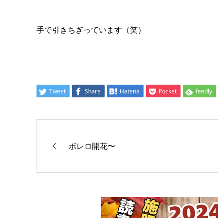
手で引きちぎっています（笑）
Tweet
Share
Hatena
Pocket
feedly
ボレロ開花〜