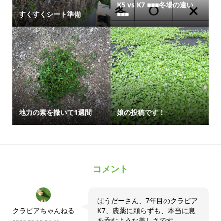
K5 vs K7 ■■■冬場の違い
すくすくシート準備
■■■
地力の素を撒いて1週間
娘の投稿です！
コメント
ぱうだーさん、7年目のクラピア
クラピアちゃんねる
K7、農薬に頼らずも、本当に息
を呑むような美しさです。