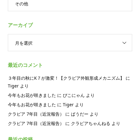
その他
アーカイブ
月を選択
最近のコメント
３年目の秋にK７が激変！【クラピア外観形成メカニズム】
に
Tiger
より
今年もお花が咲きました
に
ぴこにゃん
より
今年もお花が咲きました
に
Tiger
より
クラピア 7年目（近況報告）
に
ぱうだー
より
クラピア 7年目（近況報告）
に
クラピアちゃんねる
より
最近の投稿