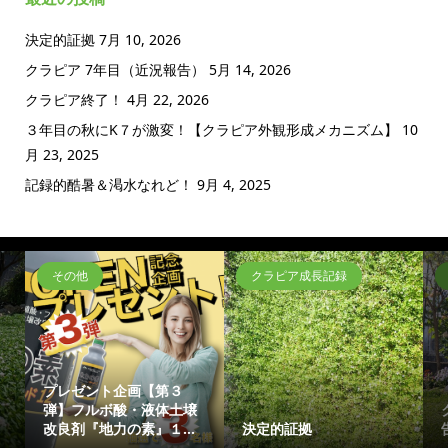
決定的証拠
7月 10, 2026
クラピア 7年目（近況報告）
5月 14, 2026
クラピア終了！
4月 22, 2026
３年目の秋にK７が激変！【クラピア外観形成メカニズム】
10
月 23, 2025
記録的酷暑＆渇水なれど！
9月 4, 2025
その他
クラピア成長記録
プレゼント企画【第３
弾】フルボ酸・液体土壌
改良剤『地力の素』１...
決定的証拠