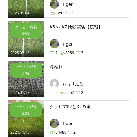
Tiger
2025.09.04
3293
2
K5 vs K7 比較実験【続報】
クラピア成長
記録
Tiger
2025.07.13
2
8956
3
冬枯れ
クラピア成長
記録
ももりんど
2025.01.17
2
5252
2
クラピアK7とK5の違い
クラピア成長
記録
Tiger
2024.11.15
34480
2