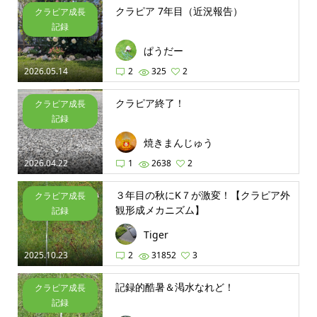
クラピア 7年目（近況報告）
クラピア成長
記録
ぱうだー
2026.05.14
2
325
2
クラピア終了！
クラピア成長
記録
焼きまんじゅう
2026.04.22
1
2638
2
３年目の秋にK７が激変！【クラピア外
クラピア成長
観形成メカニズム】
記録
Tiger
2025.10.23
2
31852
3
記録的酷暑＆渇水なれど！
クラピア成長
記録