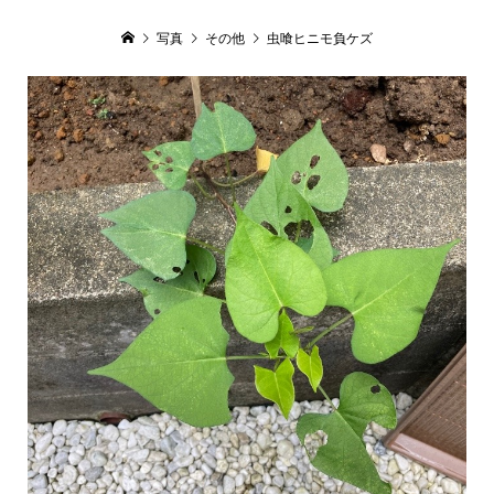
写真
その他
虫喰ヒニモ負ケズ