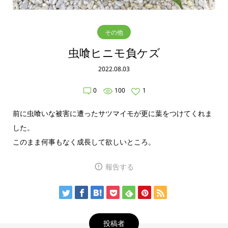
その他
虫喰ヒニモ負ケズ
2022.08.03
0
100
1
前に虫喰いな被害に遭ったサツマイモが更に葉をつけてくれま
した。
このまま何事もなく成長して欲しいところ。
報告する
投稿者