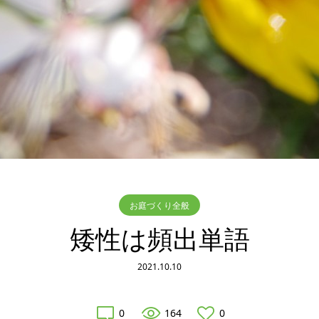
お庭づくり全般
矮性は頻出単語
2021.10.10
0
164
0