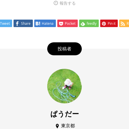
報告する
Tweet
Share
Hatena
Pocket
feedly
Pin it
R
投稿者
ぱうだー
東京都