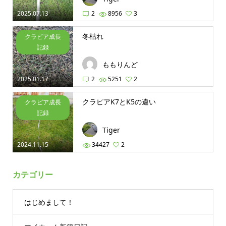
2025.07.13
2
8956
3
冬枯れ
クラピア成長
記録
ももりんど
2025.01.17
2
5251
2
クラピアK7とK5の違い
クラピア成長
記録
Tiger
2024.11.15
34427
2
カテゴリー
はじめまして！