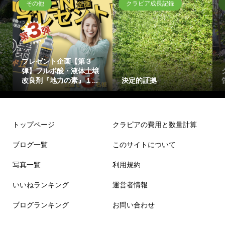
その他
クラピア成長記録
プレゼント企画【第３
弾】フルボ酸・液体土壌
改良剤『地力の素』１...
決定的証拠
トップページ
クラピアの費用と数量計算
ブログ一覧
このサイトについて
写真一覧
利用規約
いいねランキング
運営者情報
ブログランキング
お問い合わせ