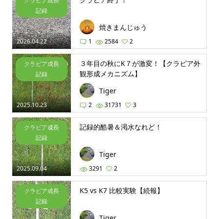
クラピア成長
記録
焼きまんじゅう
2026.04.22
1
2584
2
３年目の秋にK７が激変！【クラピア外
クラピア成長
観形成メカニズム】
記録
Tiger
2025.10.23
2
31731
3
記録的酷暑＆渇水なれど！
クラピア成長
記録
Tiger
2025.09.04
3291
2
K5 vs K7 比較実験【続報】
クラピア成長
記録
Tiger