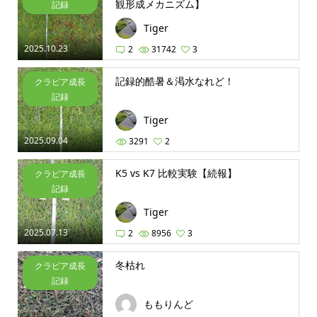
観形成メカニズム】
記録
Tiger
2025.10.23
2
31742
3
記録的酷暑＆渇水なれど！
クラピア成長
記録
Tiger
2025.09.04
3291
2
K5 vs K7 比較実験【続報】
クラピア成長
記録
Tiger
2025.07.13
2
8956
3
冬枯れ
クラピア成長
記録
ももりんど