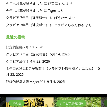
今年もお花が咲きました
に
ぴこにゃん
より
今年もお花が咲きました
に
Tiger
より
クラピア 7年目（近況報告）
に
ぱうだー
より
クラピア 7年目（近況報告）
に
クラピアちゃんねる
より
最近の投稿
決定的証拠
7月 10, 2026
クラピア 7年目（近況報告）
5月 14, 2026
クラピア終了！
4月 22, 2026
３年目の秋にK７が激変！【クラピア外観形成メカニズム】
10
月 23, 2025
記録的酷暑＆渇水なれど！
9月 4, 2025
その他
クラピア成長記録