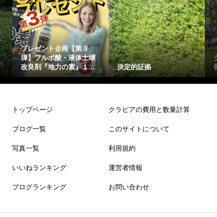
プレゼント企画【第３
弾】フルボ酸・液体土壌
改良剤『地力の素』１...
決定的証拠
トップページ
クラピアの費用と数量計算
ブログ一覧
このサイトについて
写真一覧
利用規約
いいねランキング
運営者情報
ブログランキング
お問い合わせ