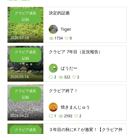
決定的証拠
クラピア成長
記録
Tiger
2026.07.10
1734
0
クラピア 7年目（近況報告）
クラピア成長
記録
ぱうだー
2026.05.14
2
322
2
クラピア終了！
クラピア成長
記録
焼きまんじゅう
2026.04.22
1
2592
2
３年目の秋にK７が激変！【クラピア外
クラピア成長