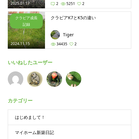
2025.01.17
2
5251
2
クラピアK7とK5の違い
クラピア成長
記録
Tiger
2024.11.15
34435
2
いいねしたユーザー
カテゴリー
はじめまして！
マイホーム新築日記