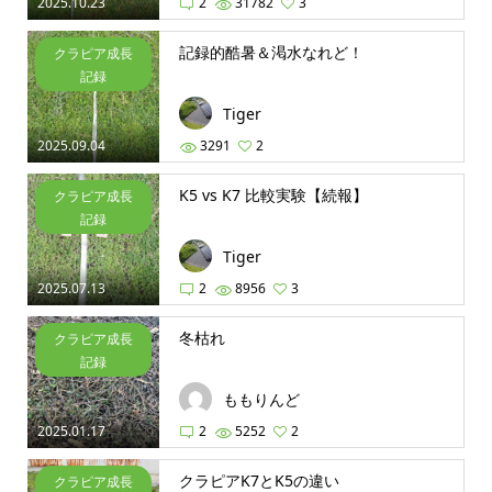
2025.10.23
2
31782
3
記録的酷暑＆渇水なれど！
クラピア成長
記録
Tiger
2025.09.04
3291
2
K5 vs K7 比較実験【続報】
クラピア成長
記録
Tiger
2025.07.13
2
8956
3
冬枯れ
クラピア成長
記録
ももりんど
2025.01.17
2
5252
2
クラピアK7とK5の違い
クラピア成長