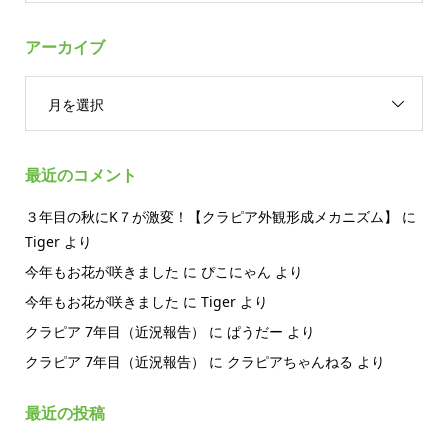
アーカイブ
月を選択
最近のコメント
３年目の秋にK７が激変！【クラピア外観形成メカニズム】
に
Tiger
より
今年もお花が咲きました
に
ぴこにゃん
より
今年もお花が咲きました
に
Tiger
より
クラピア 7年目（近況報告）
に
ぱうだー
より
クラピア 7年目（近況報告）
に
クラピアちゃんねる
より
最近の投稿