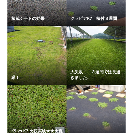
植栽シートの効果
クラピアK7 植付３週間
大失敗！ ３週間では長過
緑！
ぎました。
K5 vs K7 比較実験★★★夏