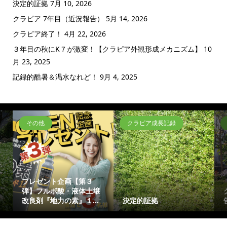
決定的証拠
7月 10, 2026
クラピア 7年目（近況報告）
5月 14, 2026
クラピア終了！
4月 22, 2026
３年目の秋にK７が激変！【クラピア外観形成メカニズム】
10
月 23, 2025
記録的酷暑＆渇水なれど！
9月 4, 2025
その他
クラピア成長記録
プレゼント企画【第３
弾】フルボ酸・液体土壌
改良剤『地力の素』１...
決定的証拠