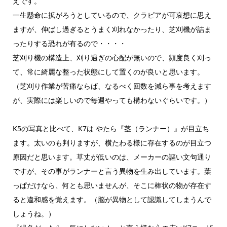
えです。
一生懸命に拡がろうとしているので、クラピアが可哀想に思え
ますが、伸ばし過ぎるとうまく刈れなかったり、芝刈機が詰ま
ったりする恐れが有るので・・・・
芝刈り機の構造上、刈り過ぎの心配が無いので、頻度良く刈っ
て、常に綺麗な整った状態にして置くのが良いと思います。
（芝刈り作業が苦痛ならば、なるべく回数を減ら事を考えます
が、実際には楽しいので毎週やっても構わないぐらいです。）
K5の写真と比べて、K7は やたら『茎（ランナー）』が目立ち
ます。太いのも判りますが、横たわる様に存在するのが目立つ
原因だと思います。草丈が低いのは、メーカーの謳い文句通り
ですが、その事がランナーと言う異物を生み出しています。葉
っぱだけなら、何とも思いませんが、そこに棒状の物が存在す
ると違和感を覚えます。（脳が異物として認識してしまうんで
しょうね。）