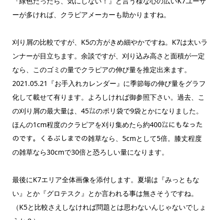
『緑色だったら、気にしない！』と言う様な心の広いK7ユーザ
ーが多ければ、クラピアメーカーも助かりますね。
刈り屑の比較ですが、K5の方がきめ細やかですね。K7は太いラ
ンナーが目立ちます。余談ですが、刈り込み高さと面積が一定
なら、このゴミの量でクラピアの伸び量を推定出来ます。
2021.05.21『お手入れカレンダー』に季節毎の伸び量をグラフ
化して載せて有ります。よろしければ御参照下さい。過去、こ
の刈り屑の最大量は、45㍑のポリ袋で9袋とかになりました。
ほんの1cm程度のクラピアを刈り集めたら約400㍑にもなった
のです。くるぶしまでの雑草なら、5cmとして5倍。膝丈程度
の雑草なら30cmで30倍と恐ろしい量になります。
最後にK7エリア全体画像を添付します。夏場は『みっともな
い』とか『グロテスク』とか言われる事は無さそうですね。
（K5と比較さえしなければ問題とは思わないんじゃないでしょ