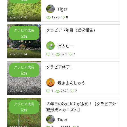
Tiger
2026.07.10
1770
0
クラピア 7年目（近況報告）
クラピア成長
記録
ぱうだー
2026.05.14
2
325
2
クラピア終了！
クラピア成長
記録
焼きまんじゅう
2026.04.22
1
2623
2
３年目の秋にK７が激変！【クラピア外
クラピア成長
観形成メカニズム】
記録
Tiger