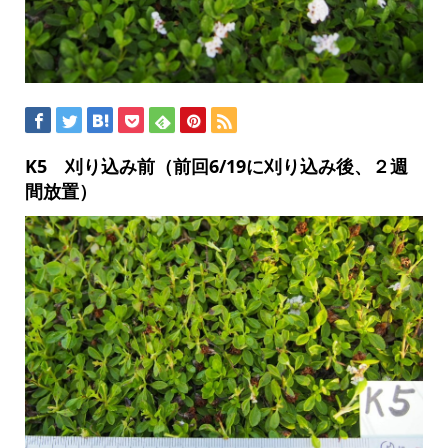
K5 刈り込み前（前回6/19に刈り込み後、２週
間放置）