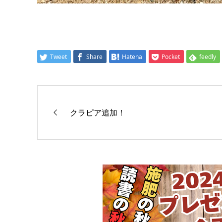
Tweet
Share
Hatena
Pocket
feedly
クラピア追加！