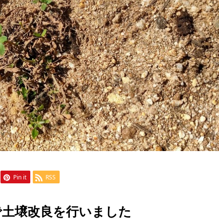
Pin it
RSS
で土壌改良を行いました