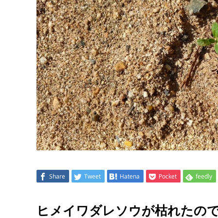
Share
Tweet
Hatena
Pocket
feedly
ヒメイワダレソウが枯れたの