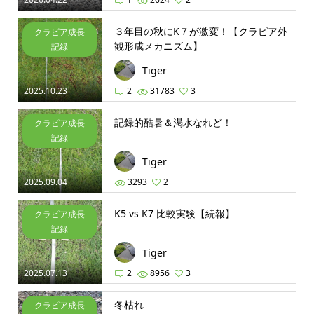
３年目の秋にK７が激変！【クラピア外
クラピア成長
観形成メカニズム】
記録
Tiger
2025.10.23
2
31783
3
記録的酷暑＆渇水なれど！
クラピア成長
記録
Tiger
2025.09.04
3293
2
K5 vs K7 比較実験【続報】
クラピア成長
記録
Tiger
2025.07.13
2
8956
3
冬枯れ
クラピア成長