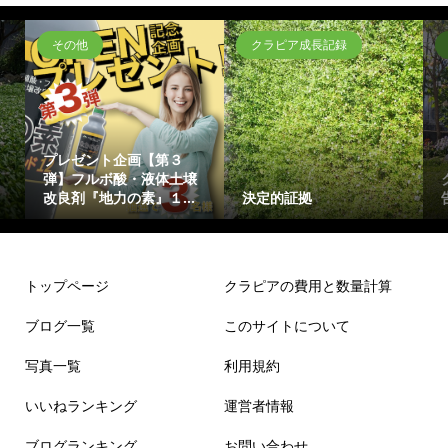
その他
クラピア成長記録
プレゼント企画【第３
弾】フルボ酸・液体土壌
改良剤『地力の素』１...
決定的証拠
トップページ
クラピアの費用と数量計算
ブログ一覧
このサイトについて
写真一覧
利用規約
いいねランキング
運営者情報
ブログランキング
お問い合わせ