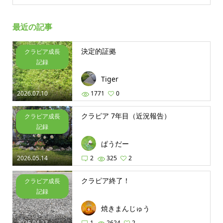
最近の記事
決定的証拠
クラピア成長
記録
Tiger
2026.07.10
1771
0
クラピア 7年目（近況報告）
クラピア成長
記録
ぱうだー
2026.05.14
2
325
2
クラピア終了！
クラピア成長
記録
焼きまんじゅう
2026.04.22
1
2624
2