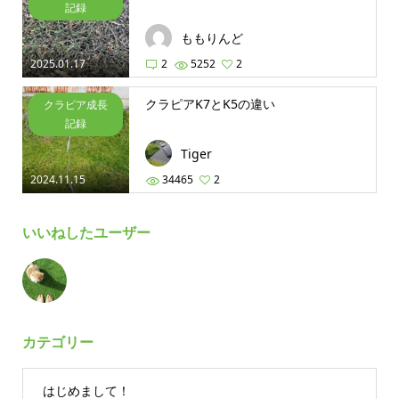
記録
ももりんど
2025.01.17
2
5252
2
クラピアK7とK5の違い
クラピア成長
記録
Tiger
2024.11.15
34465
2
いいねしたユーザー
カテゴリー
はじめまして！